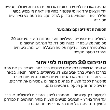
הסעה מאורגנת למסיבת רווקים או רווקות מבטיחה שכולם מגיעים
יחד ויוצאים יחד. אין מי שנשאר בחוץ ואין דאגה מי מסיע בסוף
הלילה. פתרון שמתאים בדיוק לגודל הקבוצה הממוצע באירועים
מסוג זה.
הסעות תלמידים וקבוצות נוער
לטיולים בית-ספריים, פעילויות נוער ומחנות קיץ – מיניבוס 20
מקומות מציע פתרון בטוח ומסודר. כל הנהגים הרשומים
בפלטפורמה עברו בדיקה מקיפה הכוללת רישיונות, ביטוחים
והיתרי הסעה תקפים.
מיניבוס 20 מקומות לפי אזור
הנהגים הרשומים במיניבאס פרוסים בכל רחבי ישראל. בין אם אתם
במרכז הארץ, בתל אביב וגוש דן, בירושלים, בחיפה והצפון, בבאר
שבע והדרום – תמצאו נהגים זמינים באזורכם. פתיחת מכרז
מאפשרת לקבל הצעות מנהגים מקומיים שמכירים את הדרכים,
יודעים להתחמק מפקקים ומגיעים בזמן.
לנסיעות בין-עירוניות – מהמרכז לצפון, מהדרום לירושלים, או לכל
יעד אחר בארץ – הנהגים מציעים הצעות מחיר המותאמות למרחק
ולמשך הנסיעה. הכל מתבהר אחרי פתיחת המכרז.