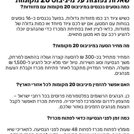
שאלות נפוצות על מיניבוס 20 מקומות
כמה נוסעים נכנסים במיניבוס 20 מקומות עם מזוודות?
כשיש ציוד רב כמו מזוודות גדולות, בפועל נכנסים כ-16 נוסעים
בנוחות עם המטען. אם יש לכם ציוד מיוחד או כמות גדולה של
מזוודות, כדאי לציין זאת בפתיחת המכרז כדי שהנהגים יוכלו
להציע רכב עם תא מטען מתאים.
מה מחיר הסעה במיניבוס 20 מקומות?
המחיר מתחיל בכ-300 ₪ להסעה קצרה ועולה בהתאם למרחק,
משך הנסיעה וסוג השירות. טיול יומי מלא יכול להגיע ל-1,500 ₪
ומעלה. המחיר המדויק מתקבל לאחר פתיחת מכרז וקבלת הצעות
מנהגים.
האם אפשר להזמין מיניבוס 20 מקומות לכל אזורי הארץ?
כן. הנהגים הרשומים בפלטפורמה פרוסים בכל רחבי ישראל –
מהצפון לדרום ומהמרכז לפריפריה. פתיחת מכרז תאפשר לקבל
הצעות מנהגים הזמינים באזור שלכם.
כמה זמן לפני הנסיעה כדאי לפתוח מכרז?
מומלץ לפתוח מכרז לפחות 48 שעות לפני הנסיעה. לתאריכי שיא