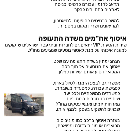
תדאג להזמין עבורם כרטיסי כניסה
לאתרים בהם ירצו לבקר.
למשל כרטיסים להופעות, לתיאטרון,
למוזיאונים ושריון מקום במסעדה.
איסוף אח"מים משדה התעופה
שירות הסעות VIP יתאים גם לחברות ובתי עסק ישראלים שזקוקים
למענה איכותי על מנת לאסוף נוסעים שמגיעים מחו"ל.
הנהג ימתין בשדה התעופה עם שלט,
יאסוף את הנוסעים אל תוך רכב
המפואר ויסיע אותם ישירות למלון.
אפשרי גם לבצע הזמנה לטיול בארץ,
לפגישת עבודה, למסעדה משובחת,
למשרדים ממשלתיים ולכל יעד
שיחפצו בו. חברות רבות כיום
מארחות יזמים ואנשי עסקים מחו"ל
שבאים להשקיע בעסק ולמנף אותו.
בעזרת איסוף ברכב כמו מיניבוסים
מפוארים או מונית גדולה ומפוארת,
ניתן להעניק להם שירות ברמה